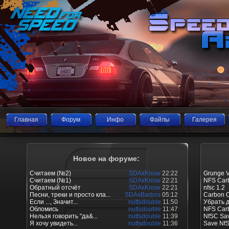
Главная
Форум
Инфо
Файлы
Галерея
Новое на форуме:
Считаем (№2)
SDAxKnow
22:22
Grunge V
Считаем (№1)
SDAxKnow
22:21
NFS Carb
Обратный отсчёт
SDAxKnow
22:21
nfsc 1.2
Песни, треки и просто кла...
SDAxBarbos
05:12
Carbon O
Если ..., Значит...
nuttsdouble
11:50
Убрать 
Обломись
nuttsdouble
11:47
NFS Car
Нельзя говорить "да&...
nuttsdouble
11:39
NfSC Sav
Я хочу увидеть...
nuttsdouble
11:36
Save Nf