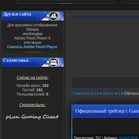
Друзья сайта
Для красивого отображения
Облака
необходим
Adobe Flash Player 9
или выше
Скачать Adobe Flash Player
Статистика
Сейчас на сайте:
Онлайн всего:
182
Гостей:
182
Главная
»
2015
»
Август
»
5
» Официа
Пользователей:
0
Сегодня были:
Официальный трейлер с Gam
Просмотров: 757 | Добавил:
SDAxFURIA