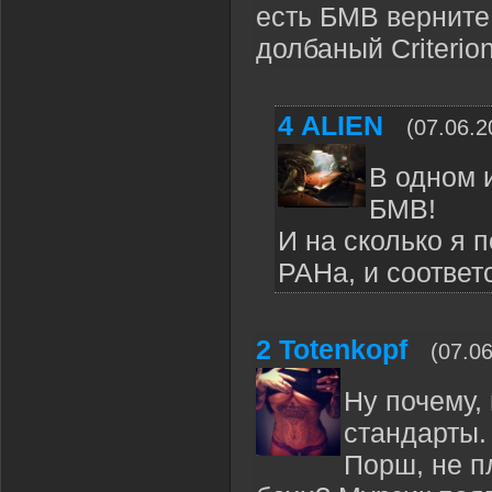
есть БМВ верните
долбаный Criteri
4
ALIEN
(07.06.2
В одном 
БМВ!
И на сколько я 
РАНа, и соответ
2
Totenkopf
(07.0
Ну почему,
стандарты.
Порш, не п