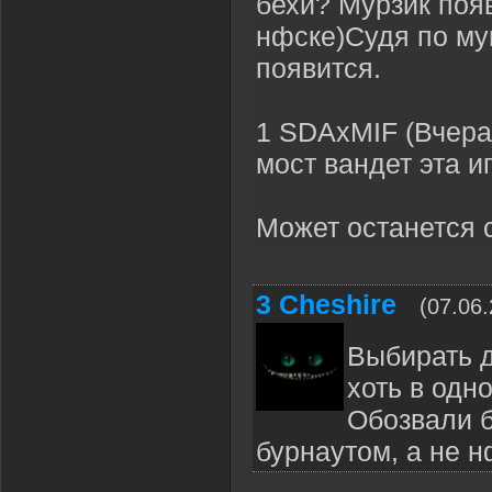
бехи? Мурзик появ
нфске)Судя по му
появится.
1 SDAxMIF (Вчера
мост вандет эта иг
Может останется 
3
Cheshire
(07.06
Выбирать 
хоть в одн
Обозвали б
бурнаутом, а не н