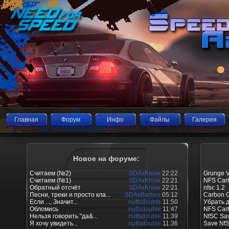
Главная
Форум
Инфо
Файлы
Галерея
Новое на форуме:
Считаем (№2)
SDAxKnow
22:22
Grunge V
Считаем (№1)
SDAxKnow
22:21
NFS Carb
Обратный отсчёт
SDAxKnow
22:21
nfsc 1.2
Песни, треки и просто кла...
SDAxBarbos
05:12
Carbon O
Если ..., Значит...
nuttsdouble
11:50
Убрать 
Обломись
nuttsdouble
11:47
NFS Car
Нельзя говорить "да&...
nuttsdouble
11:39
NfSC Sav
Я хочу увидеть...
nuttsdouble
11:36
Save Nf