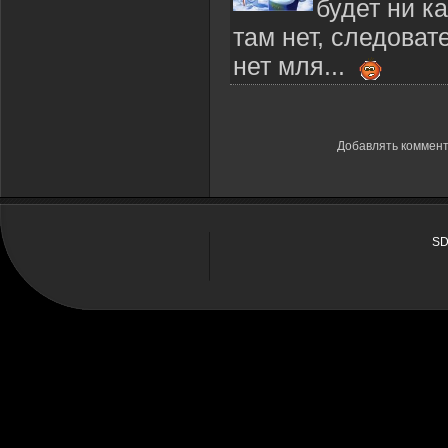
будет ни к
там нет, следоват
нет мля...
Добавлять коммент
SD