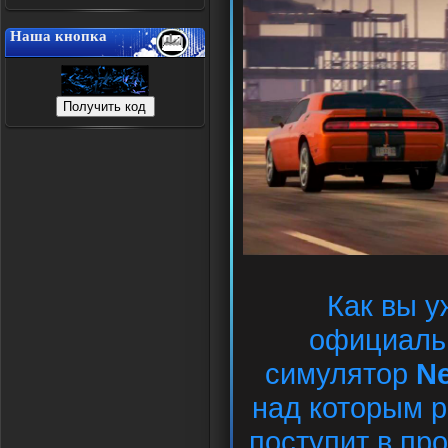
Наша кнопка
Как вы уж
официаль
симулятор
Ne
над которым ра
поступит в пр