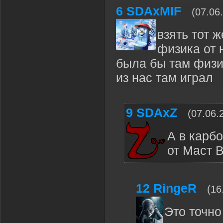
6
SDAxMIF
(07.06
взять тот 
физика от 
была бы там физик
из нас там играл
9
SDAxZ
(07.06.
А в карб
от Маст 
12
RingeR
(16
Это точно