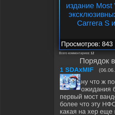
издание Most 
эксклюзивны
Carrera S 
Просмотров: 843 
Всего комментариев
:
12
Порядок 
1
SDAxMIF
(06.06
ну что ж п
ожидания б
первый мост ванде
более что эту НФ
какая на хер еще