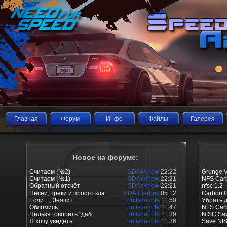
Главная
Форум
Инфо
Файлы
Галерея
Новое на форуме:
Считаем (№2)
SDAxKnow
22:22
Grunge V
Считаем (№1)
SDAxKnow
22:21
NFS Carb
Обратный отсчёт
SDAxKnow
22:21
nfsc 1.2
Песни, треки и просто кла...
SDAxBarbos
05:12
Carbon O
Если ..., Значит...
nuttsdouble
11:50
Убрать 
Обломись
nuttsdouble
11:47
NFS Car
Нельзя говорить "да&...
nuttsdouble
11:39
NfSC Sav
Я хочу увидеть...
nuttsdouble
11:36
Save Nf