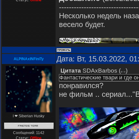
Статус:
Offline
--------------------------------
Несколько недель наза
весело будет.
Дата: Вт, 15.03.2022, 0
ALPINAxINFiniTy
Цитата
SDAxBarbos
(
)
Фантастические твари и где о
понравился?
не фильм .. сериал..."
I ❤ Siberian Husky
Сообщений:
1142
Статус:
Offline