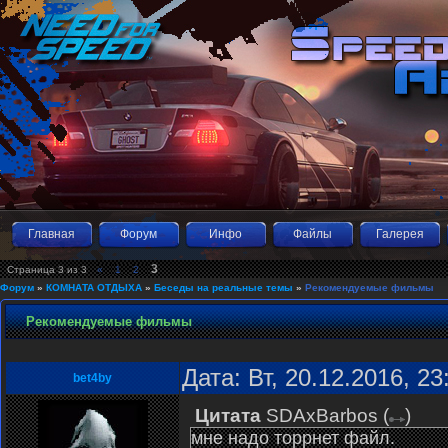
Главная
Форум
Инфо
Файлы
Галерея
3
Страница
3
из
3
«
1
2
Форум
»
КОМНАТА ОТДЫХА
»
Беседы на реальные темы
»
Рекомендуемые фильмы
Рекомендуемые фильмы
Дата: Вт, 20.12.2016, 2
bet4by
Цитата
SDAxBarbos
(
)
мне надо торрнет файл.