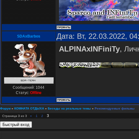
Дата: Вт, 22.03.2022, 0
SDAxBarbos
ALPINAxINFiniTy
, Лич
Сообщений:
1044
Статус:
Offline
Форум
»
КОМНАТА ОТДЫХА
»
Беседы на реальные темы
»
Рекомендуемые фильмы
3
Страница
3
из
3
«
1
2