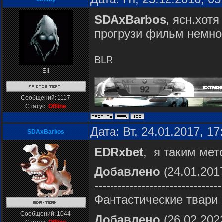
SDAxBarbos
, ясн.хот
прогрузи фильм немног
BLR
EII
Сообщений:
1117
Статус:
Offline
Дата: Вт, 24.01.2017, 1
SDAxBarbos
EDRxbet
, я таким мет
Добавлено
(24.01.2017
--------------------------------
Фантастические твари 
Сообщений:
1044
Добавлено
(26.02.2022