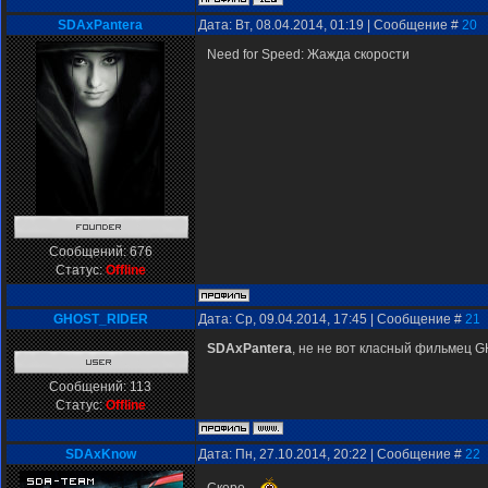
SDAxPantera
Дата: Вт, 08.04.2014, 01:19 | Сообщение #
20
Need for Speed: Жажда скорости
Сообщений:
676
Статус:
Offline
GHOST_RIDER
Дата: Ср, 09.04.2014, 17:45 | Сообщение #
21
SDAxPantera
, не не вот класный фильмец 
Сообщений:
113
Статус:
Offline
SDAxKnow
Дата: Пн, 27.10.2014, 20:22 | Сообщение #
22