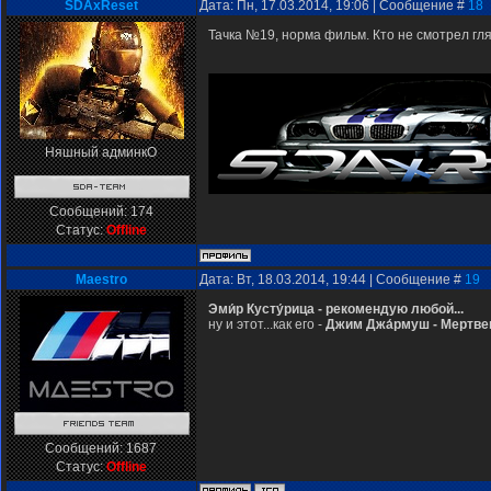
SDAxReset
Дата: Пн, 17.03.2014, 19:06 | Сообщение #
18
Тачка №19, норма фильм. Кто не смотрел гля
Няшный админкО
Сообщений:
174
Статус:
Offline
Мaestro
Дата: Вт, 18.03.2014, 19:44 | Сообщение #
19
Эми́р Кусту́рица - рекомендую любой...
ну и этот...как его -
Джим Джа́рмуш - Мертвец
Сообщений:
1687
Статус:
Offline