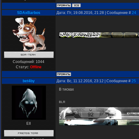
SDAxBarbos
Дата: Пт, 19.08.2016, 21:28 | Сообщение #
24
Сообщений:
1044
Статус:
Offline
bet4by
Дата: Вс, 11.12.2016, 23:12 | Сообщение #
25
В тисках
BLR
EII