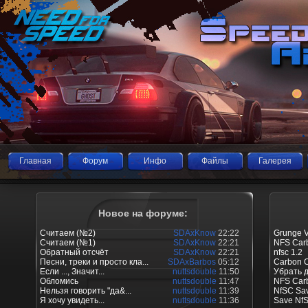
Главная
Форум
Инфо
Файлы
Галерея
Новое на форуме:
Считаем (№2)
SDAxKnow
22:22
Grunge V
Считаем (№1)
SDAxKnow
22:21
NFS Carb
Обратный отсчёт
SDAxKnow
22:21
nfsc 1.2
Песни, треки и просто кла...
SDAxBarbos
05:12
Carbon O
Если ..., Значит...
nuttsdouble
11:50
Убрать 
Обломись
nuttsdouble
11:47
NFS Car
Нельзя говорить "да&...
nuttsdouble
11:39
NfSC Sav
Я хочу увидеть...
nuttsdouble
11:36
Save Nf