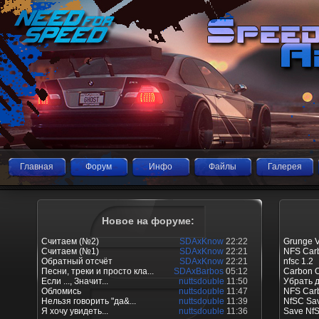
Главная
Форум
Инфо
Файлы
Галерея
Новое на форуме:
Считаем (№2)
SDAxKnow
22:22
Grunge V
Считаем (№1)
SDAxKnow
22:21
NFS Carb
Обратный отсчёт
SDAxKnow
22:21
nfsc 1.2
Песни, треки и просто кла...
SDAxBarbos
05:12
Carbon O
Если ..., Значит...
nuttsdouble
11:50
Убрать 
Обломись
nuttsdouble
11:47
NFS Car
Нельзя говорить "да&...
nuttsdouble
11:39
NfSC Sav
Я хочу увидеть...
nuttsdouble
11:36
Save Nf