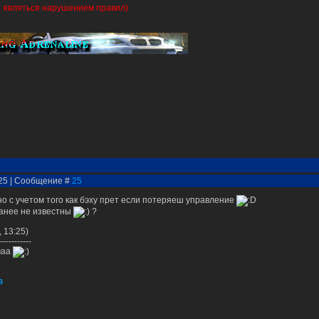
ет являться нарушением правил)
:25 | Сообщение #
25
но с учетом того как бэху прет если потеряеш управление
ранее не известны
?
 13:25)
-----------
маа
B