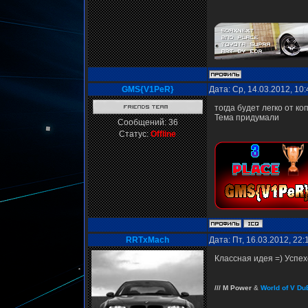
GMS{V1PeR}
Дата: Ср, 14.03.2012, 10
тогда будет легко от ко
Тема придумали
Сообщений:
36
Статус:
Offline
RRTxMach
Дата: Пт, 16.03.2012, 22
Классная идея =) Успех
/// M Power
&
World of V Du