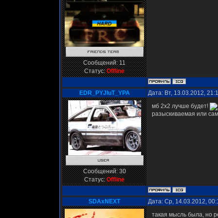
Сообщений:
11
Статус:
Offline
EDR_PYJIuT_YPA
Дата: Вт, 13.03.2012, 21
мб 2х2 лучше будет!
разыскиваемая или са
Сообщений:
30
Статус:
Offline
SDAxNEXT
Дата: Ср, 14.03.2012, 00
такая мысль была, но 