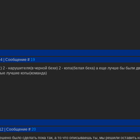
:14 | Сообщение #
19
2 - нарушителя(в черной бехи) 2 - копа(белая беха) а еще лучше бы были д
мые лучшие копы(команда)
:12 | Сообщение #
20
решено было сделать пока так, а то что описываешь ты, мы решили оставить 