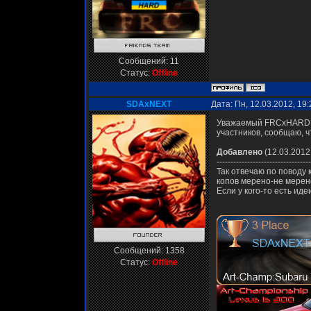
Сообщений:
11
Статус:
Offline
SDAxNEXT
Дата: Пн, 12.03.2012, 19
Уважаемый FRCxHARD к 
участников, сообщаю, ч
Добавлено
(12.03.2012,
----------------------------------
Так отвечаю по поводу к
копов мерено-не мерено,
Если у кого-то есть иде
Сообщений:
1358
Статус:
Offline