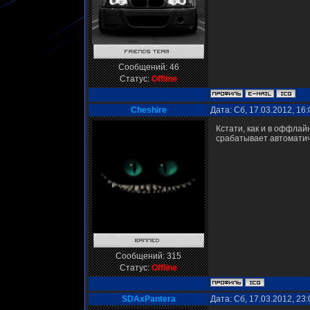
Сообщений:
46
Статус:
Offline
Cheshire
Дата: Сб, 17.03.2012, 16
Кстати, как и в оффлай
срабатывает автоматич
Сообщений:
315
Статус:
Offline
SDAxPantera
Дата: Сб, 17.03.2012, 23