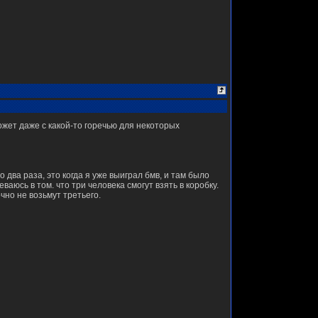
ет даже с какой-то горечью для некоторых
о два раза, это когда я уже выиграл бмв, и там было
ваюсь в том. что три человека смогут взять в коробку.
очно не возьмут третьего.