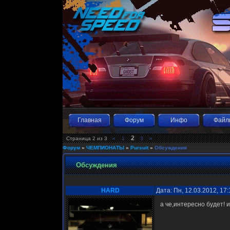
Главная
Форум
Инфо
Файл
2
Страница
2
из
3
«
1
3
»
Форум
»
ЧЕМПИОНАТЫ
»
Pursuit
»
Обсуждения
Обсуждения
HARD
Дата: Пн, 12.03.2012, 17
а че,интересно будет! 