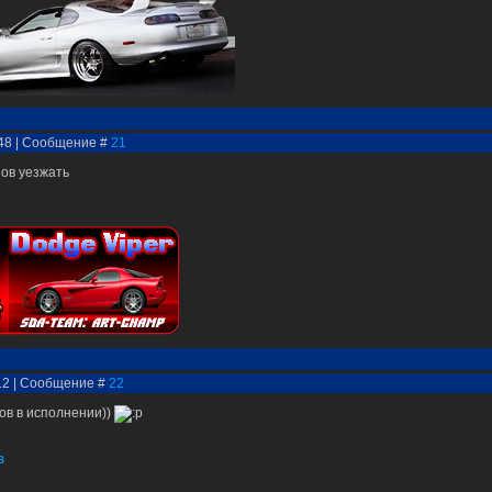
:48 | Сообщение #
21
пов уезжать
:12 | Сообщение #
22
ов в исполнении))
B