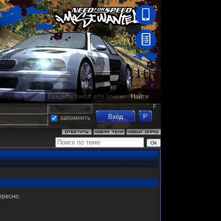
F
запомнить
ересно.