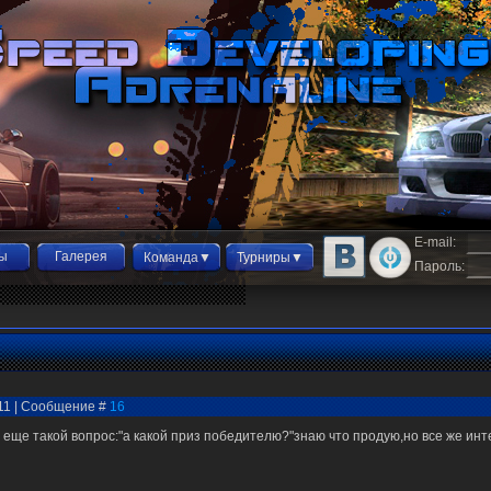
E-mail:
ы
Галерея
Команда▼
Турниры▼
Пароль:
:11 | Сообщение #
16
и еще такой вопрос:"а какой приз победителю?"знаю что продую,но все же инт