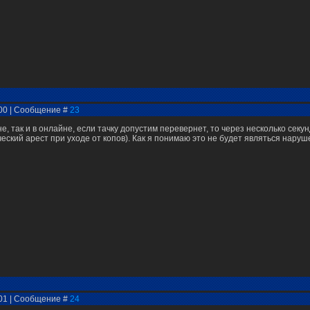
:00 | Сообщение #
23
не, так и в онлайне, если тачку допустим перевернет, то через несколько секу
еский арест при уходе от копов). Как я понимаю это не будет являться нару
:01 | Сообщение #
24