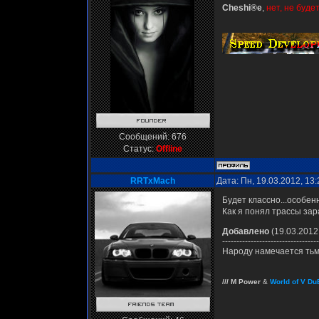
Cheshi®e
,
нет, не буд
Сообщений:
676
Статус:
Offline
RRTxMach
Дата: Пн, 19.03.2012, 13
Будет классно...особен
Как я понял трассы за
Добавлено
(19.03.2012,
----------------------------------
Народу намечается ть
/// M Power
&
World of V Du