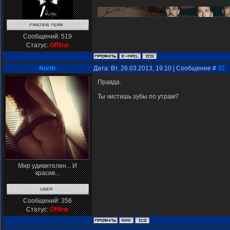
Сообщений:
519
Статус:
Offline
North
Дата: Вт, 26.03.2013, 19:10 | Сообщение #
32
Правда.
Ты чистишь зубы по утрам?
Мир удивителен... И
красив...
Сообщений:
356
Статус:
Offline