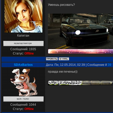
Умеешь рисовать?
Капитан
Сообщений:
1935
Статус:
Offline
SDAxBarbos
Дата: Пн, 12.05.2014, 02:39 | Сообщение #
39
правда ем печенье))
Сообщений:
1044
Статус:
Offline