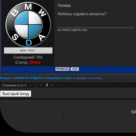
Правда
Любишь задавать вопросы?
__________________________________________
no more road to run...
Сообщений:
702
Статус:
Offline
Форум
»
КОМНАТА ОТДЫХА
»
Форумные игры
»
Правда или ложь
3
Страница
3
из
4
«
1
2
4
»
SD