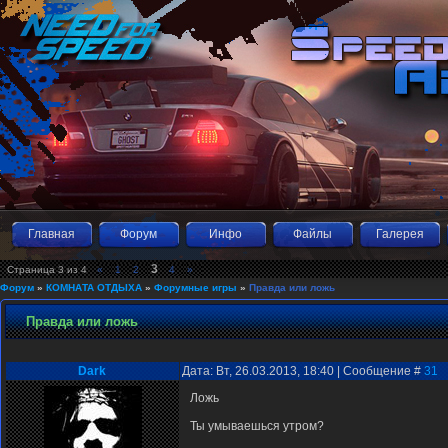
Главная
Форум
Инфо
Файлы
Галерея
3
Страница
3
из
4
«
1
2
4
»
Форум
»
КОМНАТА ОТДЫХА
»
Форумные игры
»
Правда или ложь
Правда или ложь
Dark
Дата: Вт, 26.03.2013, 18:40 | Сообщение #
31
Ложь
Ты умываешься утром?