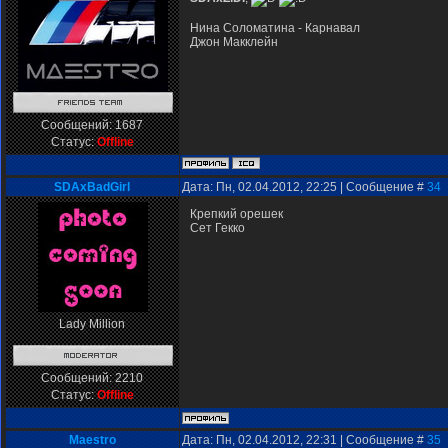
Нина Соломатина - Карнавал
Джон Макклейн
Сообщений:
1687
Статус:
Offline
SDAxBadGirl
Дата: Пн, 02.04.2012, 22:25 | Сообщение #
34
Крепкий орешек
Сет Гекко
Lady Million
Сообщений:
2210
Статус:
Offline
Мaestro
Дата: Пн, 02.04.2012, 22:31 | Сообщение #
35