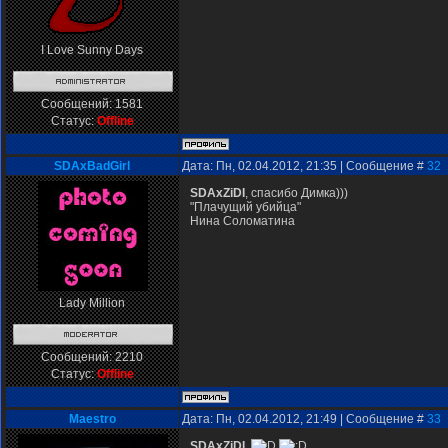
I Love Sunny Days
Сообщений:
1581
Статус:
Offline
SDAxBadGirl
Дата: Пн, 02.04.2012, 21:35 | Сообщение #
32
SDAxZiDI
, спасибо Димка)))
"Плачущий убийца"
Нина Соломатина
Lady Million
Сообщений:
2210
Статус:
Offline
Мaestro
Дата: Пн, 02.04.2012, 21:49 | Сообщение #
33
SDAxZiDI
,