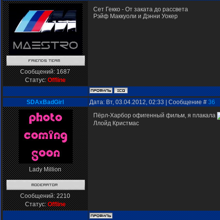
Сет Гекко - От заката до рассвета
Рэйф Маккуоли и Дэнни Уокер
Сообщений:
1687
Статус:
Offline
SDAxBadGirl
Дата: Вт, 03.04.2012, 02:33 | Сообщение #
36
Пёрл-Харбор офигенный фильм, я плакала
Ллойд Кристмас
Lady Million
Сообщений:
2210
Статус:
Offline