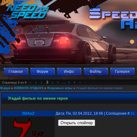
Главная
Форум
Инфо
Файлы
Галерея
3
Страница
3
из
9
«
1
2
4
5
…
8
9
»
Форум
»
КОМНАТА ОТДЫХА
»
Форумные игры
»
Угадай фильм по имени героя
Угадай фильм по имени героя
SDAxZ
Дата: Пн, 02.04.2012, 18:46 | Сообщение #
31