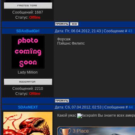
Сообщений:
1687
Статус:
Offline
SDAxBadGirl
Дата: Пт, 06.04.2012, 21:43 | Сообщение #
43
Форсаж
Пэйшнс Филипс
Lady Million
Сообщений:
2210
Статус:
Offline
SDAxNEXT
Дата: Сб, 07.04.2012, 02:53 | Сообщение #
44
Какой ужас
Вы знаете всех амери