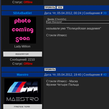
Статус:
Offline
SDAxBadGirl
Дата: Чт, 05.04.2012, 00:24 | Сообщение #
39
Quote
(
Cheshi®e
)
Кэри Махоуни!
называли уже "Полицейская академия"
Стэнли Ипкисс
Lady Million
Сообщений:
2210
Статус:
Offline
Мaestro
Дата: Чт, 05.04.2012, 19:40 | Сообщение #
40
Стэнли Ипкисс - Маска
Фрэнки Четыре Пальца