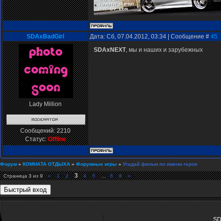
SDAxBadGirl
Дата: Сб, 07.04.2012, 03:34 | Сообщение #
45
SDAxNEXT
, мы и наших и зарубежных
Lady Million
Сообщений:
2210
Статус:
Offline
Форум
»
КОМНАТА ОТДЫХА
»
Форумные игры
»
Угадай фильм по имени героя
3
Страница
3
из
9
«
1
2
4
5
…
8
9
»
SD