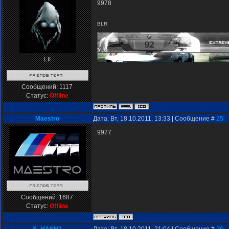
9978
BLR
EII
Сообщений:
1117
Статус:
Offline
Мaestro
Дата: Вт, 18.10.2011, 13:33 | Сообщение #
25
9977
Сообщений:
1687
Статус:
Offline