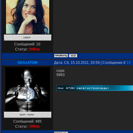
Сообщений:
10
Статус:
Offline
SDAxATOM
Дата: Сб, 15.10.2011, 20:59 | Сообщение #
19
сори
9983
Сообщений:
485
Статус:
Offline