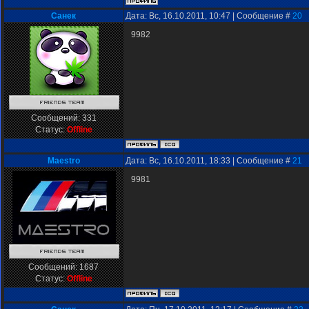
Санек
Дата: Вс, 16.10.2011, 10:47 | Сообщение #
20
9982
Сообщений:
331
Статус:
Offline
Мaestro
Дата: Вс, 16.10.2011, 18:33 | Сообщение #
21
9981
Сообщений:
1687
Статус:
Offline