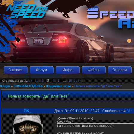
Главная
Форум
Инфо
Файлы
Галерея
3
Страница
3
из
31
«
1
2
4
5
…
30
31
»
Форум
»
КОМНАТА ОТДЫХА
»
Форумные игры
»
Нельзя говорить "да" или "нет"
Нельзя говорить "да" или "нет"
ZIK_
Дата: Вт, 09.11.2010, 22:47 | Сообщение #
31
Quote
(
SDAxIrinka_ximera
)
Кому? Мне?
) а ты не ответила на её вопрос))
кривые и сломанные носы))