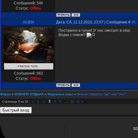
Сообщений:
546
Статус:
Offline
ALIEN
Дата: Сб, 11.12.2010, 23:57 | Сообщение #
45
Поставило в тупик! (У нас смотрят в оба)
Водка с пивом?
Сообщений:
662
Статус:
Offline
Форум
»
КОМНАТА ОТДЫХА
»
Форумные игры
»
Нельзя говорить "да" или "нет"
3
Страница
3
из
31
«
1
2
4
5
…
30
31
»
SD