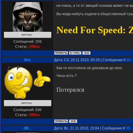
не очень, а то от эмоций психика может не 
Вы когда-нибуть ходили в общественный туа
Need For Speed: 
Сообщений:
209
Статус:
Offline
Bot
Дата: Сб, 20.11.2010, 05:29 | Сообщение #
34
Как-то постоянно не доезжали до него.
Часы есть ?
Потерялся
Сообщений:
546
Статус:
Offline
ZIK_
Дата: Вс, 21.11.2010, 15:04 | Сообщение #
35